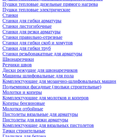
Пушки тепловые дизельные прямого нагрева
Пушки тепловые электрические
Станки
Станки для гибки арматуры
Станки листогибочные
Станки для резки арматуры
Станки правильно-отрезные
Станки для гибки скоб и хомутов
Станки для гибки труб
Станки резьбонакатные для арматуры
Швонарезчики
Резчики швов
Диски режущие для швонарезчиков
Машины шлифовальные для пола
Комплектующие для мозаично-шлифовальных машин
Подъемники фасадные (люльки строительные)
Молотки и коперы
Комплектующие для молотков и коперов
Коперы бензиновые
Молотки отбойные
Пистолеты вязальные для арматуры
Пистолеты для вязки арматуры
Комплектующие для вязальных пистолетов
Тачки строительные
Гладилки для бетона