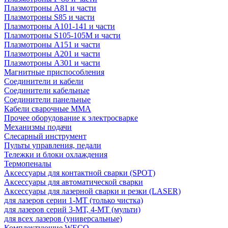
Плазмотроны A81 и части
Плазмотроны S85 и части
Плазмотроны A101-141 и части
Плазмотроны S105-105M и части
Плазмотроны А151 и части
Плазмотроны А201 и части
Плазмотроны А301 и части
Магнитные приспособления
Соединители и кабели
Соединители кабельные
Соединители панельные
Кабели сварочные ММА
Прочее оборудование к электросварке
Механизмы подачи
Слесарный инструмент
Пульты управления, педали
Тележки и блоки охлаждения
Термопеналы
Аксессуары для контактной сварки (SPOT)
Аксессуары для автоматической сварки
Аксессуары для лазерной сварки и резки (LASER)
для лазеров серии 1-МТ (только чистка)
для лазеров серий 3-МТ, 4-МТ (мульти)
для всех лазеров (универсальные)
Комплектующие WECO