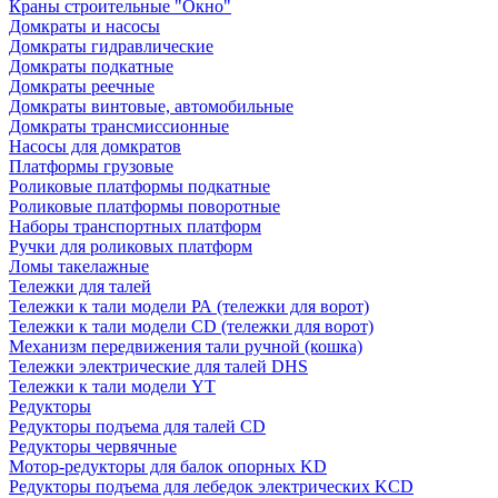
Краны строительные "Окно"
Домкраты и насосы
Домкраты гидравлические
Домкраты подкатные
Домкраты реечные
Домкраты винтовые, автомобильные
Домкраты трансмиссионные
Насосы для домкратов
Платформы грузовые
Роликовые платформы подкатные
Роликовые платформы поворотные
Наборы транспортных платформ
Ручки для роликовых платформ
Ломы такелажные
Тележки для талей
Тележки к тали модели РА (тележки для ворот)
Тележки к тали модели CD (тележки для ворот)
Механизм передвижения тали ручной (кошка)
Тележки электрические для талей DHS
Тележки к тали модели YT
Редукторы
Редукторы подъема для талей CD
Редукторы червячные
Мотор-редукторы для балок опорных KD
Редукторы подъема для лебедок электрических KCD