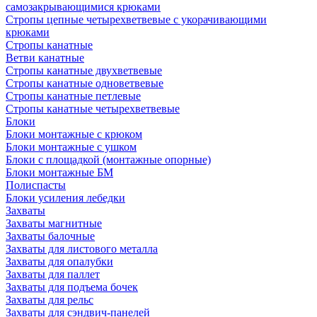
самозакрывающимися крюками
Стропы цепные четырехветвевые с укорачивающими
крюками
Стропы канатные
Ветви канатные
Стропы канатные двухветвевые
Стропы канатные одноветвевые
Стропы канатные петлевые
Стропы канатные четырехветвевые
Блоки
Блоки монтажные с крюком
Блоки монтажные с ушком
Блоки с площадкой (монтажные опорные)
Блоки монтажные БМ
Полиспасты
Блоки усиления лебедки
Захваты
Захваты магнитные
Захваты балочные
Захваты для листового металла
Захваты для опалубки
Захваты для паллет
Захваты для подъема бочек
Захваты для рельс
Захваты для сэндвич-панелей