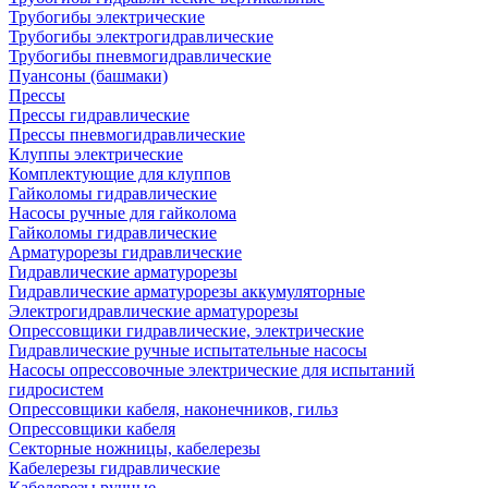
Трубогибы электрические
Трубогибы электрогидравлические
Трубогибы пневмогидравлические
Пуансоны (башмаки)
Прессы
Прессы гидравлические
Прессы пневмогидравлические
Клуппы электрические
Комплектующие для клуппов
Гайколомы гидравлические
Насосы ручные для гайколома
Гайколомы гидравлические
Арматурорезы гидравлические
Гидравлические арматурорезы
Гидравлические арматурорезы аккумуляторные
Электрогидравлические арматурорезы
Опрессовщики гидравлические, электрические
Гидравлические ручные испытательные насосы
Насосы опрессовочные электрические для испытаний
гидросистем
Опрессовщики кабеля, наконечников, гильз
Опрессовщики кабеля
Секторные ножницы, кабелерезы
Кабелерезы гидравлические
Кабелерезы ручные