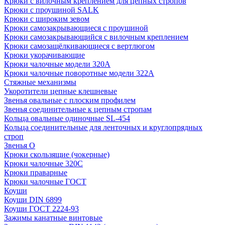
Крюки с вилочным креплением для цепных стропов
Крюки с проушиной SALK
Крюки с широким зевом
Крюки самозакрывающиеся с проушиной
Крюки самозакрывающийся с вилочным креплением
Крюки самозащёлкивающиеся с вертлюгом
Крюки укорачивающие
Крюки чалочные модели 320А
Крюки чалочные поворотные модели 322А
Стяжные механизмы
Укоротители цепные клешневые
Звенья овальные с плоским профилем
Звенья соединительные к цепным стропам
Кольца овальные одиночные SL-454
Кольца соединительные для ленточных и круглопрядных
строп
Звенья О
Крюки скользящие (чокерные)
Крюки чалочные 320C
Крюки праварные
Крюки чалочные ГОСТ
Коуши
Коуши DIN 6899
Коуши ГОСТ 2224-93
Зажимы канатные винтовые