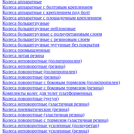
Колеса аппаратные
Колеса аппаратные с болтовым креплением
Колеса аппаратные с креплением под болт
Колеса аппаратные с площадочным креплением
Колеса большегрузные
Колеса большегрузные нейлоновые
Колеса большегрузные с полиуретановым слоем
Колеса большегрузные с резиновым слоем
Колеса большегрузные чугунные без покрытия
Колеса промышленные
Колеса литая резина
Колеса неповоротные (полипропилен)
Колеса неповоротные (резина)
Колеса поворотные (полипропилен)
Колеса поворотные (резина)
Колеса поворотные c боковым тормозом (полипропилен)
Колеса поворотные c боковым тормозом (резина)
Комплекты колес для телег платформенных
Колеса поворотные (чугун)
Колеса неповоротные (эластичная резина)
Колеса пневматические (резина)
Колеса поворотные (эластичная резина)
Колеса поворотные c тормозом (эластичная резина)
Колеса неповоротные усиленные (полиуретан)
Колеса неповоротные усиленные (резина)