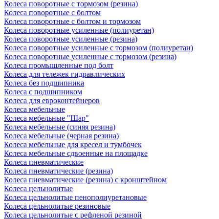
Колеса поворотные c тормозом (резина)
Колеса поворотные с болтом
Колеса поворотные с болтом и тормозом
Колеса поворотные усиленные (полиуретан)
Колеса поворотные усиленные (резина)
Колеса поворотные усиленные с тормозом (полиуретан)
Колеса поворотные усиленные с тормозом (резина)
Колеса промышленные под болт
Колеса для тележек гидравлических
Колеса без подшипника
Колеса с подшипником
Колеса для евроконтейнеров
Колеса мебельные
Колеса мебельные "Шар"
Колеса мебельные (синяя резина)
Колеса мебельные (черная резина)
Колеса мебельные для кресел и тумбочек
Колеса мебельные сдвоенные на площадке
Колеса пневматические
Колеса пневматические (резина)
Колеса пневматические (резина) с кронштейном
Колеса цельнолитые
Колеса цельнолитые пенополиуретановые
Колеса цельнолитые резиновые
Колеса цельнолитые с рефленой резиной