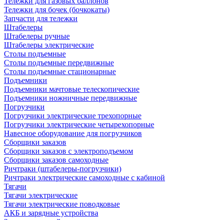
Тележки для газовых баллонов
Тележки для бочек (бочкокаты)
Запчасти для тележки
Штабелеры
Штабелеры ручные
Штабелеры электрические
Столы подъемные
Столы подъемные передвижные
Столы подъемные стационарные
Подъемники
Подъемники мачтовые телескопические
Подъемники ножничные передвижные
Погрузчики
Погрузчики электрические трехопорные
Погрузчики электрические четырехопорные
Навесное оборудование для погрузчиков
Сборщики заказов
Сборщики заказов с электроподъемом
Сборщики заказов самоходные
Ричтраки (штабелеры-погрузчики)
Ричтраки электрические самоходные с кабиной
Тягачи
Тягачи электрические
Тягачи электрические поводковые
АКБ и зарядные устройства