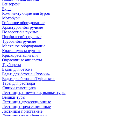
Бензорезы
Буры
Комплектующие для буров
Мотобуры
Гибочное оборудование
Арматурогибы ручные
Полосогибы ручные
Профилегибы ручные
Трубогибы ручные
Малярное оборудование
Краскопульты ручные
Краскораспылители
Окрасочные аппараты
Труборезы
Бадьи для бетона
Бадьи для бетона «Рюмки»
Бадьи для бетона «Туфельки»
Тары для раствора
Ящики каменщика
Лестницы, стремянки, вышки-туры
Вышки-туры
Лестницы двухсекционные
Лестницы трехсекционные
Лестницы приставные
Лестницы-трансформеры