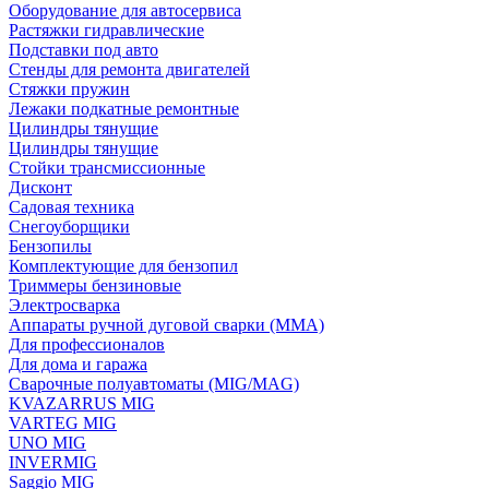
Оборудование для автосервиса
Растяжки гидравлические
Подставки под авто
Стенды для ремонта двигателей
Стяжки пружин
Лежаки подкатные ремонтные
Цилиндры тянущие
Цилиндры тянущие
Стойки трансмиссионные
Дисконт
Садовая техника
Снегоуборщики
Бензопилы
Комплектующие для бензопил
Триммеры бензиновые
Электросварка
Аппараты ручной дуговой сварки (MMA)
Для профессионалов
Для дома и гаража
Сварочные полуавтоматы (MIG/MAG)
KVAZARRUS MIG
VARTEG MIG
UNO MIG
INVERMIG
Saggio MIG