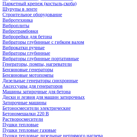
Паркетный крепеж (костыль,скоба)
Шурупы в ленте
Строительное оборудование
Вибротехника
Виброплиты
Вибротрамбовки
Виброрейки для бетона
Вибраторы глубинные с гибким валом
Виброкатки ручные
Вибраторы глубинные
Вибраторы глубинные портативные
Генераторы, помпы, нагреватели
Бензиновые генераторы
Бензиновые мотопомпы
Дизельные генераторы синхронные
Аксессуары для генераторов
Машины затирочные для бетона
Диски и лезвия для машин затирочных
Затирочные машины
Бетоносмесители электрические
Бетономешалки 220 В
Растворосмесители
Пушки тепловые
Пушки тепловые газовые
Пушки тепловые дизельные непрямого нагрева