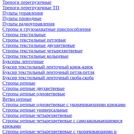
Треноги перегрузочные
Треноги перегрузочные ТП
Пульты управления
Пульты проводные
Пульты радиоуправления
Стропы и грузозахватные приспособления
Стропы текстильные
Стропы текстильные петлевые
Стропы текстильные двухветвевые
Стропы текстильные четырехветвевые
Стропы текстильные кольцевые
Буксиры ленточные
Буксир текстильный ленточный крюк-крюк
Буксир текстильный ленточный петля-петля
Буксир текстильный ленточный скоба-скоба
Стропы цепные
Стропы цепные двухветвевые
Стропы цепные одноветвевые
Ветви цепные
Стропы цепные одноветвевые с укорачивающими крюками
Стропы цепные универсальные
Стропы цепные четырехветвевые
Стропы цепные четырехветвевые с самозакрывающимися
крюками
Стропы цепные четырехветвевые с укорачивающими и