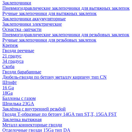
Заклепочники
Пневмогидравлические заклепочники для вытяжных заклепок
Ручные заклепочники для вытяжных заклепок
Заклепочники аккумуляторные
Заклепочники электрические
Оснастка -запчасти
Пневмогидравлические заклепочники для резьбовых заклепок
Ручные заклепочники для резьбовых заклепок
Крепеж
Гвозди реечные
21 градус
34 градуса
Скоба
Гвозди барабанные
Дюбель-гвозди по бетону металлу кирпичу тип CN
Штифт
16 Ga
18Ga
Баллоны с газом
Шпилька 23GA
Заклёпка с внутренней резьбой
Гвозди Т-образные по бетону 14GA тип ST,T, 15GA FST
Заклепка вытяжная
Металл коннекторные гвозди
Отделочные гвозди 15Ga тип DA