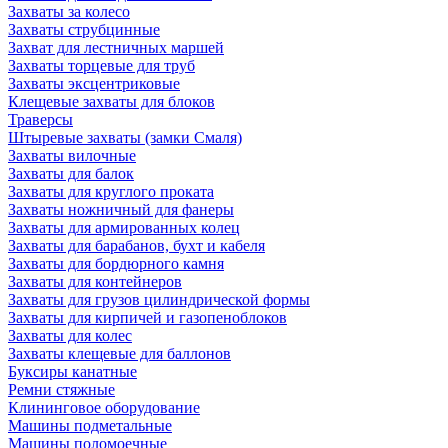
Захваты за колесо
Захваты струбцинные
Захват для лестничных маршей
Захваты торцевые для труб
Захваты эксцентриковые
Клещевые захваты для блоков
Траверсы
Штыревые захваты (замки Смаля)
Захваты вилочные
Захваты для балок
Захваты для круглого проката
Захваты ножничный для фанеры
Захваты для армированных колец
Захваты для барабанов, бухт и кабеля
Захваты для бордюрного камня
Захваты для контейнеров
Захваты для грузов цилиндрической формы
Захваты для кирпичей и газопеноблоков
Захваты для колес
Захваты клещевые для баллонов
Буксиры канатные
Ремни стяжные
Клининговое оборудование
Машины подметальные
Машины поломоечные