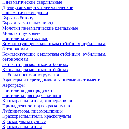
Пневматические сверлильные
Дрели, гайковерты пневматические
Пневматические дрели
Буры по бетону
Буры для скальных пород
Молотки пневматические клепальные
Молотки пучковые
Пистолеты монтажные
Комплектующие к молоткам отбойным, рубильным,
бетоноломам
Комплектующие к молоткам отбойным, рубильным,
бетоноломам
Запчасти для молотков отбойных
Клапаны для молотков отбойных
Наборы пневмоинструмента
Адаптеры и переходники для пневмоинструмента
Аэрографы
Пистолеты для продувки
Пистолеты для подкачки шин
Краскораспылители, хоппер-ковши
Принадлежности для краскопультов
Лубрикаторы, пневмошприцы
Краскораспылители, краскопульты
Краскопульты ручные
Краскораспылители