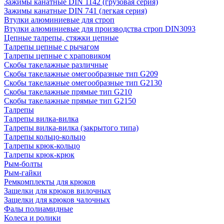
Зажимы канатные DIN 1142 (грузовая серия)
Зажимы канатные DIN 741 (легкая серия)
Втулки алюминиевые для строп
Втулки алюминиевые для производства строп DIN3093
Цепные талрепы, стяжки цепные
Талрепы цепные с рычагом
Талрепы цепные с храповиком
Скобы такелажные различные
Скобы такелажные омегообразные тип G209
Скобы такелажные омегообразные тип G2130
Скобы такелажные прямые тип G210
Скобы такелажные прямые тип G2150
Талрепы
Талрепы вилка-вилка
Талрепы вилка-вилка (закрытого типа)
Талрепы кольцо-кольцо
Талрепы крюк-кольцо
Талрепы крюк-крюк
Рым-болты
Рым-гайки
Ремкомплекты для крюков
Защелки для крюков вилочных
Защелки для крюков чалочных
Фалы полиамидные
Колеса и ролики