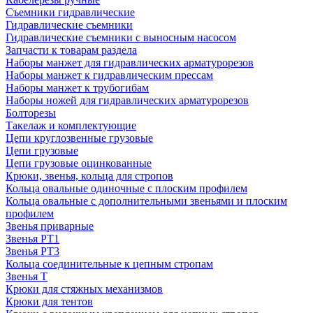
Съемники гидравлические
Гидравлические съемники
Гидравлические cъемники с выносным насосом
Запчасти к товарам раздела
Наборы манжет для гидравлических арматурорезов
Наборы манжет к гидравлическим прессам
Наборы манжет к трубогибам
Наборы ножей для гидравлических арматурорезов
Болторезы
Такелаж и комплектующие
Цепи круглозвенные грузовые
Цепи грузовые
Цепи грузовые оцинкованные
Крюки, звенья, кольца для стропов
Кольца овальные одиночные c плоским профилем
Кольца овальные с дополнительными звеньями и плоским
профилем
Звенья приварные
Звенья РТ1
Звенья РТ3
Кольца соединительные к цепным стропам
Звенья Т
Крюки для стяжных механизмов
Крюки для тентов