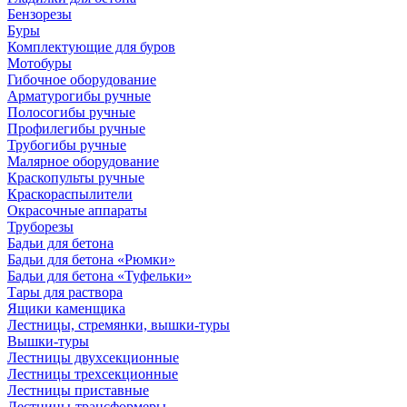
Бензорезы
Буры
Комплектующие для буров
Мотобуры
Гибочное оборудование
Арматурогибы ручные
Полосогибы ручные
Профилегибы ручные
Трубогибы ручные
Малярное оборудование
Краскопульты ручные
Краскораспылители
Окрасочные аппараты
Труборезы
Бадьи для бетона
Бадьи для бетона «Рюмки»
Бадьи для бетона «Туфельки»
Тары для раствора
Ящики каменщика
Лестницы, стремянки, вышки-туры
Вышки-туры
Лестницы двухсекционные
Лестницы трехсекционные
Лестницы приставные
Лестницы-трансформеры