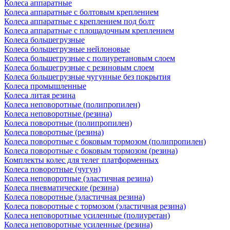
Колеса аппаратные
Колеса аппаратные с болтовым креплением
Колеса аппаратные с креплением под болт
Колеса аппаратные с площадочным креплением
Колеса большегрузные
Колеса большегрузные нейлоновые
Колеса большегрузные с полиуретановым слоем
Колеса большегрузные с резиновым слоем
Колеса большегрузные чугунные без покрытия
Колеса промышленные
Колеса литая резина
Колеса неповоротные (полипропилен)
Колеса неповоротные (резина)
Колеса поворотные (полипропилен)
Колеса поворотные (резина)
Колеса поворотные c боковым тормозом (полипропилен)
Колеса поворотные c боковым тормозом (резина)
Комплекты колес для телег платформенных
Колеса поворотные (чугун)
Колеса неповоротные (эластичная резина)
Колеса пневматические (резина)
Колеса поворотные (эластичная резина)
Колеса поворотные c тормозом (эластичная резина)
Колеса неповоротные усиленные (полиуретан)
Колеса неповоротные усиленные (резина)