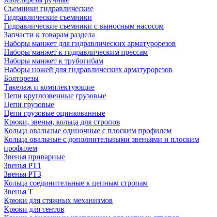
Съемники гидравлические
Гидравлические съемники
Гидравлические cъемники с выносным насосом
Запчасти к товарам раздела
Наборы манжет для гидравлических арматурорезов
Наборы манжет к гидравлическим прессам
Наборы манжет к трубогибам
Наборы ножей для гидравлических арматурорезов
Болторезы
Такелаж и комплектующие
Цепи круглозвенные грузовые
Цепи грузовые
Цепи грузовые оцинкованные
Крюки, звенья, кольца для стропов
Кольца овальные одиночные c плоским профилем
Кольца овальные с дополнительными звеньями и плоским
профилем
Звенья приварные
Звенья РТ1
Звенья РТ3
Кольца соединительные к цепным стропам
Звенья Т
Крюки для стяжных механизмов
Крюки для тентов