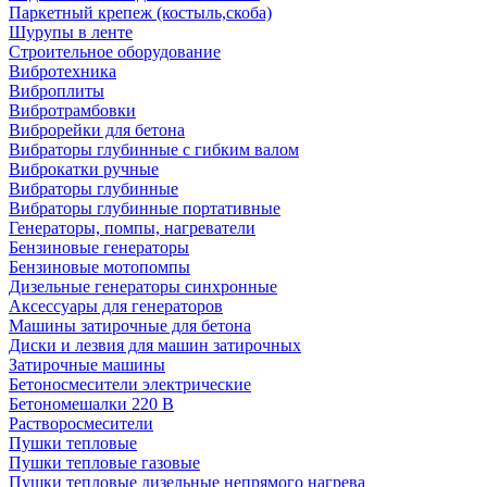
Паркетный крепеж (костыль,скоба)
Шурупы в ленте
Строительное оборудование
Вибротехника
Виброплиты
Вибротрамбовки
Виброрейки для бетона
Вибраторы глубинные с гибким валом
Виброкатки ручные
Вибраторы глубинные
Вибраторы глубинные портативные
Генераторы, помпы, нагреватели
Бензиновые генераторы
Бензиновые мотопомпы
Дизельные генераторы синхронные
Аксессуары для генераторов
Машины затирочные для бетона
Диски и лезвия для машин затирочных
Затирочные машины
Бетоносмесители электрические
Бетономешалки 220 В
Растворосмесители
Пушки тепловые
Пушки тепловые газовые
Пушки тепловые дизельные непрямого нагрева