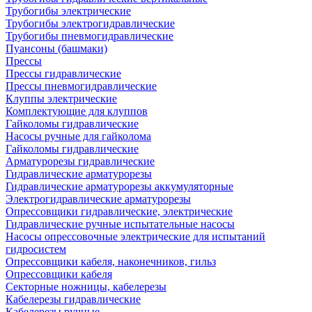
Трубогибы электрические
Трубогибы электрогидравлические
Трубогибы пневмогидравлические
Пуансоны (башмаки)
Прессы
Прессы гидравлические
Прессы пневмогидравлические
Клуппы электрические
Комплектующие для клуппов
Гайколомы гидравлические
Насосы ручные для гайколома
Гайколомы гидравлические
Арматурорезы гидравлические
Гидравлические арматурорезы
Гидравлические арматурорезы аккумуляторные
Электрогидравлические арматурорезы
Опрессовщики гидравлические, электрические
Гидравлические ручные испытательные насосы
Насосы опрессовочные электрические для испытаний
гидросистем
Опрессовщики кабеля, наконечников, гильз
Опрессовщики кабеля
Секторные ножницы, кабелерезы
Кабелерезы гидравлические
Кабелерезы ручные