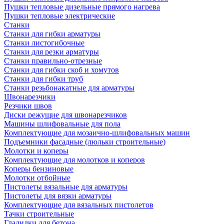
Пушки тепловые дизельные прямого нагрева
Пушки тепловые электрические
Станки
Станки для гибки арматуры
Станки листогибочные
Станки для резки арматуры
Станки правильно-отрезные
Станки для гибки скоб и хомутов
Станки для гибки труб
Станки резьбонакатные для арматуры
Швонарезчики
Резчики швов
Диски режущие для швонарезчиков
Машины шлифовальные для пола
Комплектующие для мозаично-шлифовальных машин
Подъемники фасадные (люльки строительные)
Молотки и коперы
Комплектующие для молотков и коперов
Коперы бензиновые
Молотки отбойные
Пистолеты вязальные для арматуры
Пистолеты для вязки арматуры
Комплектующие для вязальных пистолетов
Тачки строительные
Гладилки для бетона