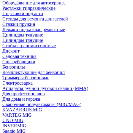
Оборудование для автосервиса
Растяжки гидравлические
Подставки под авто
Стенды для ремонта двигателей
Стяжки пружин
Лежаки подкатные ремонтные
Цилиндры тянущие
Цилиндры тянущие
Стойки трансмиссионные
Дисконт
Садовая техника
Снегоуборщики
Бензопилы
Комплектующие для бензопил
Триммеры бензиновые
Электросварка
Аппараты ручной дуговой сварки (MMA)
Для профессионалов
Для дома и гаража
Сварочные полуавтоматы (MIG/MAG)
KVAZARRUS MIG
VARTEG MIG
UNO MIG
INVERMIG
Saggio MIG