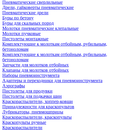
Пневматические сверлильные
Дрели, гайковерты пневматические
Пневматические дрели
Буры по бетону
Буры для скальных пород
Молотки пневматические клепальные
Молотки пучковые
Пистолеты монтажные
Комплектующие к молоткам отбойным, рубильным,
бетоноломам
Комплектующие к молоткам отбойным, рубильным,
бетоноломам
Запчасти для молотков отбойных
Клапаны для молотков отбойных
Наборы пневмоинструмента
Адаптеры и переходники для пневмоинструмента
Аэрографы
Пистолеты для продувки
Пистолеты для подкачки шин
Краскораспылители, хоппер-ковши
Принадлежности для краскопультов
Лубрикаторы, пневмошприцы
Краскораспылители, краскопульты
Краскопульты ручные
Краскораспылители