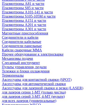
Плазмотроны A81 и части
Плазмотроны S85 и части
Плазмотроны A101-141 и части
Плазмотроны S105-105M и части
Плазмотроны А151 и части
Плазмотроны А201 и части
Плазмотроны А301 и части
Магнитные приспособления
Соединители и кабели
Соединители кабельные
Соединители панельные
Кабели сварочные ММА
Прочее оборудование к электросварке
Механизмы подачи
Слесарный инструмент
Пульты управления, педали
Тележки и блоки охлаждения
Термопеналы
Аксессуары для контактной сварки (SPOT)
Аксессуары для автоматической сварки
Аксессуары для лазерной сварки и резки (LASER)
для лазеров серии 1-МТ (только чистка)
для лазеров серий 3-МТ, 4-МТ (мульти)
для всех лазеров (универсальные)
Комплектующие WECO