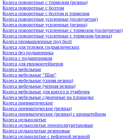
Колеса поворотные c тормозом (резина)
Колеса поворотные с болтом
Колеса поворотные с болтом и тормозом
Колеса поворотные усиленные (полиуретан)
Колеса поворотные усиленные (резина)
Колеса поворотные усиленные с тормозом (полиуретан)
Колеса поворотные усиленные с тормозом (резина)
Колеса промышленные под болт
Колеса для тележек гидравлических
Колеса без подшипника
Колеса с подшипником
Колеса для евроконтейнеров
Колеса мебельные
Колеса мебельные "Шар"
Колеса мебельные (синяя резина)
Колеса мебельные (черная резина)
Колеса мебельные для кресел и тумбочек
Колеса мебельные сдвоенные на площадке
Колеса пневматические
Колеса пневматические (резина)
Колеса пневматические (резина) с кронштейном
Колеса цельнолитые
Колеса цельнолитые пенополиуретановые
Колеса цельнолитые резиновые
Колеса цельнолитые с рефленой резиной