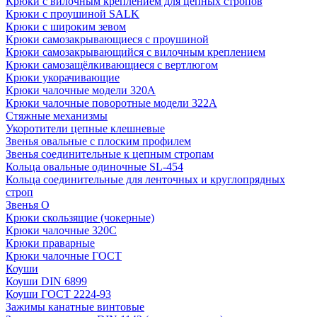
Крюки с вилочным креплением для цепных стропов
Крюки с проушиной SALK
Крюки с широким зевом
Крюки самозакрывающиеся с проушиной
Крюки самозакрывающийся с вилочным креплением
Крюки самозащёлкивающиеся с вертлюгом
Крюки укорачивающие
Крюки чалочные модели 320А
Крюки чалочные поворотные модели 322А
Стяжные механизмы
Укоротители цепные клешневые
Звенья овальные с плоским профилем
Звенья соединительные к цепным стропам
Кольца овальные одиночные SL-454
Кольца соединительные для ленточных и круглопрядных
строп
Звенья О
Крюки скользящие (чокерные)
Крюки чалочные 320C
Крюки праварные
Крюки чалочные ГОСТ
Коуши
Коуши DIN 6899
Коуши ГОСТ 2224-93
Зажимы канатные винтовые