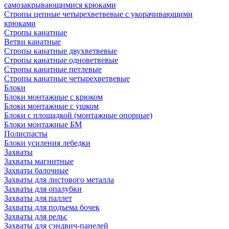
самозакрывающимися крюками
Стропы цепные четырехветвевые с укорачивающими
крюками
Стропы канатные
Ветви канатные
Стропы канатные двухветвевые
Стропы канатные одноветвевые
Стропы канатные петлевые
Стропы канатные четырехветвевые
Блоки
Блоки монтажные с крюком
Блоки монтажные с ушком
Блоки с площадкой (монтажные опорные)
Блоки монтажные БМ
Полиспасты
Блоки усиления лебедки
Захваты
Захваты магнитные
Захваты балочные
Захваты для листового металла
Захваты для опалубки
Захваты для паллет
Захваты для подъема бочек
Захваты для рельс
Захваты для сэндвич-панелей