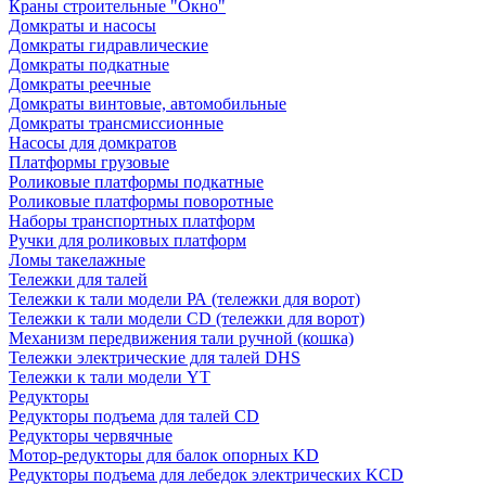
Краны строительные "Окно"
Домкраты и насосы
Домкраты гидравлические
Домкраты подкатные
Домкраты реечные
Домкраты винтовые, автомобильные
Домкраты трансмиссионные
Насосы для домкратов
Платформы грузовые
Роликовые платформы подкатные
Роликовые платформы поворотные
Наборы транспортных платформ
Ручки для роликовых платформ
Ломы такелажные
Тележки для талей
Тележки к тали модели РА (тележки для ворот)
Тележки к тали модели CD (тележки для ворот)
Механизм передвижения тали ручной (кошка)
Тележки электрические для талей DHS
Тележки к тали модели YT
Редукторы
Редукторы подъема для талей CD
Редукторы червячные
Мотор-редукторы для балок опорных KD
Редукторы подъема для лебедок электрических KCD