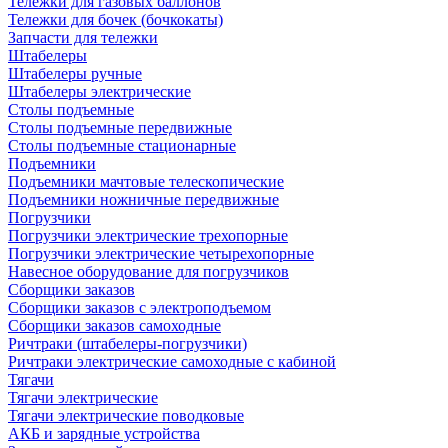
Тележки для газовых баллонов
Тележки для бочек (бочкокаты)
Запчасти для тележки
Штабелеры
Штабелеры ручные
Штабелеры электрические
Столы подъемные
Столы подъемные передвижные
Столы подъемные стационарные
Подъемники
Подъемники мачтовые телескопические
Подъемники ножничные передвижные
Погрузчики
Погрузчики электрические трехопорные
Погрузчики электрические четырехопорные
Навесное оборудование для погрузчиков
Сборщики заказов
Сборщики заказов с электроподъемом
Сборщики заказов самоходные
Ричтраки (штабелеры-погрузчики)
Ричтраки электрические самоходные с кабиной
Тягачи
Тягачи электрические
Тягачи электрические поводковые
АКБ и зарядные устройства