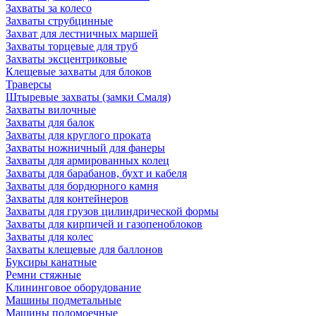
Захваты за колесо
Захваты струбцинные
Захват для лестничных маршей
Захваты торцевые для труб
Захваты эксцентриковые
Клещевые захваты для блоков
Траверсы
Штыревые захваты (замки Смаля)
Захваты вилочные
Захваты для балок
Захваты для круглого проката
Захваты ножничный для фанеры
Захваты для армированных колец
Захваты для барабанов, бухт и кабеля
Захваты для бордюрного камня
Захваты для контейнеров
Захваты для грузов цилиндрической формы
Захваты для кирпичей и газопеноблоков
Захваты для колес
Захваты клещевые для баллонов
Буксиры канатные
Ремни стяжные
Клининговое оборудование
Машины подметальные
Машины поломоечные