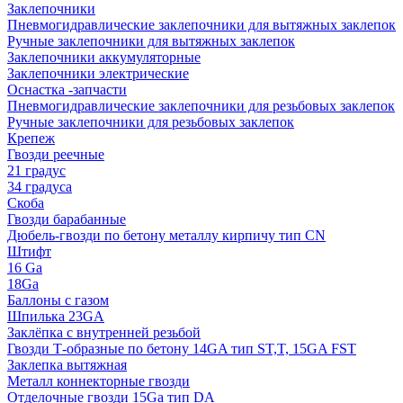
Заклепочники
Пневмогидравлические заклепочники для вытяжных заклепок
Ручные заклепочники для вытяжных заклепок
Заклепочники аккумуляторные
Заклепочники электрические
Оснастка -запчасти
Пневмогидравлические заклепочники для резьбовых заклепок
Ручные заклепочники для резьбовых заклепок
Крепеж
Гвозди реечные
21 градус
34 градуса
Скоба
Гвозди барабанные
Дюбель-гвозди по бетону металлу кирпичу тип CN
Штифт
16 Ga
18Ga
Баллоны с газом
Шпилька 23GA
Заклёпка с внутренней резьбой
Гвозди Т-образные по бетону 14GA тип ST,T, 15GA FST
Заклепка вытяжная
Металл коннекторные гвозди
Отделочные гвозди 15Ga тип DA