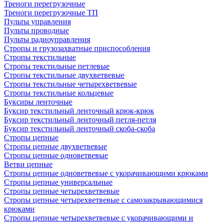
Треноги перегрузочные
Треноги перегрузочные ТП
Пульты управления
Пульты проводные
Пульты радиоуправления
Стропы и грузозахватные приспособления
Стропы текстильные
Стропы текстильные петлевые
Стропы текстильные двухветвевые
Стропы текстильные четырехветвевые
Стропы текстильные кольцевые
Буксиры ленточные
Буксир текстильный ленточный крюк-крюк
Буксир текстильный ленточный петля-петля
Буксир текстильный ленточный скоба-скоба
Стропы цепные
Стропы цепные двухветвевые
Стропы цепные одноветвевые
Ветви цепные
Стропы цепные одноветвевые с укорачивающими крюками
Стропы цепные универсальные
Стропы цепные четырехветвевые
Стропы цепные четырехветвевые с самозакрывающимися
крюками
Стропы цепные четырехветвевые с укорачивающими и