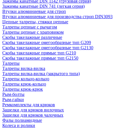
Зажимы канатные DIN 1142 (грузовая серия)
Зажимы канатные DIN 741 (легкая серия)
Втулки алюминиевые для строп
Втулки алюминиевые для производства строп DIN3093
Цепные талрепы, стяжки цепные
Талрепы цепные с рычагом
Талрепы цепные с храповиком
Скобы такелажные различные
Скобы такелажные омегообразные тип G209
Скобы такелажные омегообразные тип G2130
Скобы такелажные прямые тип G210
Скобы такелажные прямые тип G2150
Талрепы
Талрепы вилка-вилка
Талрепы вилка-вилка (закрытого типа)
Талрепы кольцо-кольцо
Талрепы крюк-кольцо
Талрепы крюк-крюк
Рым-болты
Рым-гайки
Ремкомплекты для крюков
Защелки для крюков вилочных
Защелки для крюков чалочных
Фалы полиамидные
Колеса и ролики